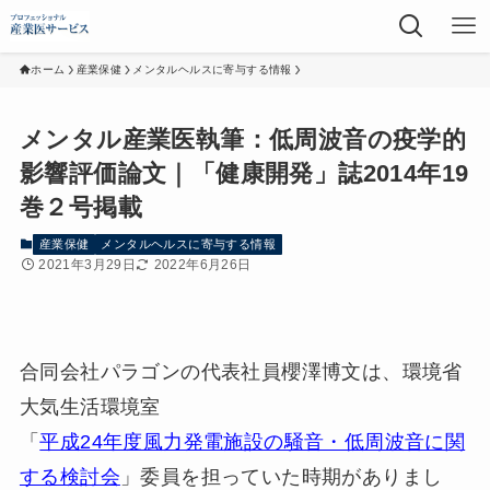
ホーム
産業保健
メンタルヘルスに寄与する情報
メンタル産業医執筆：低周波音の疫学的
影響評価論文｜「健康開発」誌2014年19
巻２号掲載
産業保健
メンタルヘルスに寄与する情報
2021年3月29日
2022年6月26日
合同会社パラゴンの代表社員櫻澤博文は、環境省
大気生活環境室
「
平成24年度風力発電施設の騒音・低周波音に関
する検討会
」委員を担っていた時期がありまし