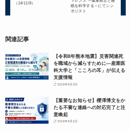
ァレンス ～健康経営と睡
（14/11/9）
眠を科学する～にてシン
ポジスト
関連記事
【令和8年熊本地震】災害関連死
を職域から減らすために―産業医
科大学と「こころの耳」が伝える
支援情報
2026年8月3日
【重要なお知らせ】櫻澤博文をか
たる不審な連絡への対応完了と注
意喚起
2026年8月2日