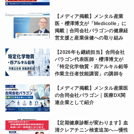
【メディア掲載】メンタル産業
医・櫻澤博文が「Medicolle」に
掲載｜合同会社パラゴンの健康経
営支援と産業保健への取り組み
【2026年も継続担当】合同会社
パラゴン代表医師・櫻澤博文が
「特定化学物質・四アルキル鉛等
作業主任者技能講習」の講師を
【メディア掲載】メンタル産業医
の合同会社パラゴン｜医療DX関
連企業として紹介
【定期健康診断が変わります】血
清クレアチニン検査追加へ―慢性