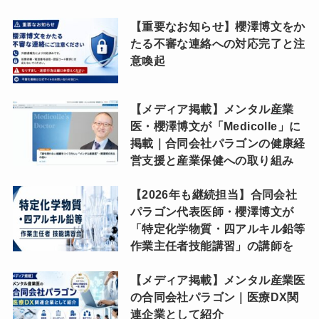
【重要なお知らせ】櫻澤博文をか
たる不審な連絡への対応完了と注
意喚起
【メディア掲載】メンタル産業
医・櫻澤博文が「Medicolle」に
掲載｜合同会社パラゴンの健康経
営支援と産業保健への取り組み
【2026年も継続担当】合同会社
パラゴン代表医師・櫻澤博文が
「特定化学物質・四アルキル鉛等
作業主任者技能講習」の講師を
【メディア掲載】メンタル産業医
の合同会社パラゴン｜医療DX関
連企業として紹介