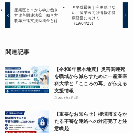
＃平成最後｜今更聴けな
産業医と１から学ぶ働き
い、産業医向け情報②健
方改革関連法②｜働き方
康経営に向けて
改革推進支援助成金とは
（19/04/23）
関連記事
【令和8年熊本地震】災害関連死
を職域から減らすために―産業医
科大学と「こころの耳」が伝える
支援情報
2026年8月3日
【重要なお知らせ】櫻澤博文をか
たる不審な連絡への対応完了と注
意喚起