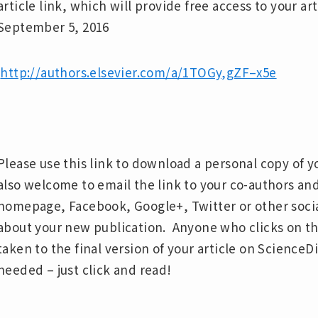
article link, which will provide free access to your arti
September 5, 2016
http://authors.elsevier.com/a/1TOGy,gZF–x5e
Please use this link to download a personal copy of yo
also welcome to email the link to your co-authors and
homepage, Facebook, Google+, Twitter or other social
about your new publication. Anyone who clicks on the
taken to the final version of your article on ScienceDir
needed – just click and read!