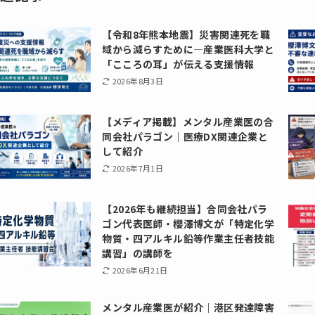
【令和8年熊本地震】災害関連死を職
域から減らすために―産業医科大学と
「こころの耳」が伝える支援情報
2026年8月3日
【メディア掲載】メンタル産業医の合
同会社パラゴン｜医療DX関連企業と
して紹介
2026年7月1日
【2026年も継続担当】合同会社パラ
ゴン代表医師・櫻澤博文が「特定化学
物質・四アルキル鉛等作業主任者技能
講習」の講師を
2026年6月21日
メンタル産業医が紹介｜港区発達障害