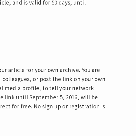
cle, and is valid for 50 days, until
ur article for your own archive. You are
 colleagues, or post the link on your own
 media profile, to tell your network
 link until September 5, 2016, will be
ect for free. No sign up or registration is