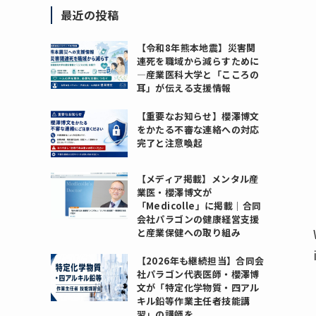
最近の投稿
【令和8年熊本地震】災害関
連死を職域から減らすために
―産業医科大学と「こころの
耳」が伝える支援情報
【重要なお知らせ】櫻澤博文
をかたる不審な連絡への対応
完了と注意喚起
【メディア掲載】メンタル産
業医・櫻澤博文が
「Medicolle」に掲載｜合同
会社パラゴンの健康経営支援
と産業保健への取り組み
【2026年も継続担当】合同会
社パラゴン代表医師・櫻澤博
文が「特定化学物質・四アル
キル鉛等作業主任者技能講
習」の講師を