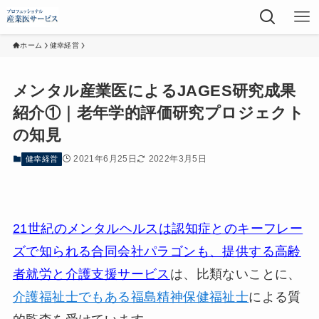
ホーム
健幸経営
メンタル産業医によるJAGES研究成果
紹介①｜老年学的評価研究プロジェクト
の知見
2021年6月25日
2022年3月5日
健幸経営
21世紀のメンタルヘルスは認知症とのキーフレー
ズで知られる合同会社パラゴンも、提供する高齢
者就労と介護支援サービス
は、比類ないことに、
介護福祉士でもある福島精神保健福祉士
による質