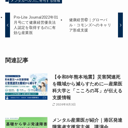
メンタルヘルスに寄与する情報
Pro-Lite Journal2022年01
健康経営㊷｜グローバ
月号にて健康経営優良法
ル・コモンズへのキャリ
人認定を取得するのに有
ア形成支援
効な産業医
関連記事
【令和8年熊本地震】災害関連死
を職域から減らすために―産業医
科大学と「こころの耳」が伝える
支援情報
2026年8月3日
メンタル産業医が紹介｜港区発達
障害者支援室主催 講演会