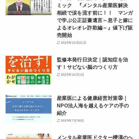
ミック 『メンタル産業医解決
相続で涙を流す前に！！ マンガ
で学ぶ公正証書遺言～息子と嫁に
よるオレオレ詐欺編～』値下げ販
売開始
2025年10月21日
監修本発行日決定｜認知症を治
す！サビない脳のつくり方
2025年10月1日
産業医による健康経営対策㊱｜
NPO法人海を越えるケアの手の
紹介
2025年7月30日
メンタル産業医ドクター櫻澤のヘ