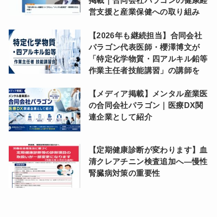
掲載｜合同会社パラゴンの健康経
営支援と産業保健への取り組み
【2026年も継続担当】合同会社
パラゴン代表医師・櫻澤博文が
「特定化学物質・四アルキル鉛等
作業主任者技能講習」の講師を
【メディア掲載】メンタル産業医
の合同会社パラゴン｜医療DX関
連企業として紹介
【定期健康診断が変わります】血
清クレアチニン検査追加へ―慢性
腎臓病対策の重要性