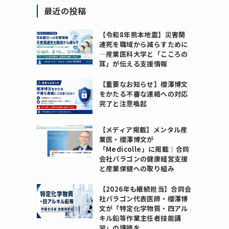
最近の投稿
【令和8年熊本地震】災害関
連死を職域から減らすために
―産業医科大学と「こころの
耳」が伝える支援情報
【重要なお知らせ】櫻澤博文
をかたる不審な連絡への対応
完了と注意喚起
【メディア掲載】メンタル産
業医・櫻澤博文が
「Medicolle」に掲載｜合同
会社パラゴンの健康経営支援
と産業保健への取り組み
【2026年も継続担当】合同会
社パラゴン代表医師・櫻澤博
文が「特定化学物質・四アル
キル鉛等作業主任者技能講
習」の講師を