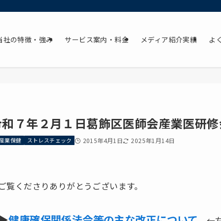
当社の特徴・強み
サービス案内・料金
メディア紹介実績
よ
令和７年２月１日葛飾区医師会産業医研修
産業保健
ストレスチェック
2015年4月1日
2025年1月14日
ご覧くださりありがとうございます。
▶
健康確保関係法令等の主な改正について
←左