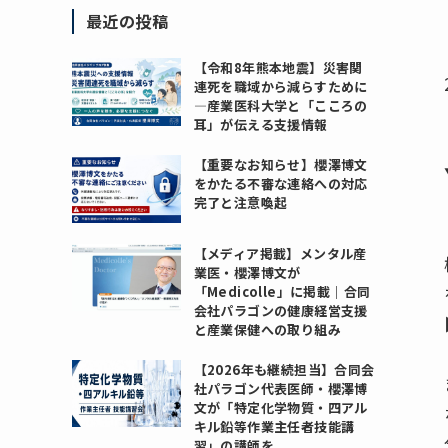
最近の投稿
【令和8年熊本地震】災害関
連死を職域から減らすために
―産業医科大学と「こころの
耳」が伝える支援情報
【重要なお知らせ】櫻澤博文
をかたる不審な連絡への対応
完了と注意喚起
【メディア掲載】メンタル産
業医・櫻澤博文が
「Medicolle」に掲載｜合同
会社パラゴンの健康経営支援
と産業保健への取り組み
【2026年も継続担当】合同会
社パラゴン代表医師・櫻澤博
文が「特定化学物質・四アル
キル鉛等作業主任者技能講
習」の講師を