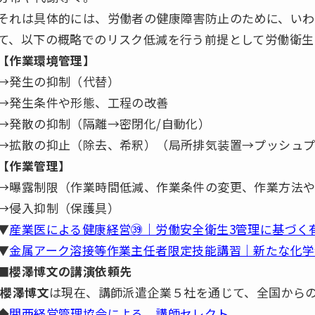
それは具体的には、労働者の健康障害防止のために、いわ
て、以下の概略でのリスク低減を行う前提として労働衛生
【作業環境管理】
→発生の抑制（代替）
→発生条件や形態、工程の改善
→発散の抑制（隔離→密閉化/自動化）
→拡散の抑止（除去、希釈）（局所排気装置→プッシュ
【作業管理】
→曝露制限（作業時間低減、作業条件の変更、作業方法
→侵入抑制（保護具）
▼
産業医による健康経営㊴｜労働安全衛生3管理に基づく
▼
金属アーク溶接等作業主任者限定技能講習｜新たな化学
■
櫻澤博文の講演依頼先
櫻澤博文
は現在、講師派遣企業５社を通じて、全国から
◆
関西経営管理協会による 講師セレクト