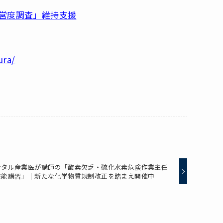
営度調査」維持支援
ura/
ンタル産業医が講師の「酸素欠乏・硫化水素危険作業主任
技能講習」｜新たな化学物質規制改正を踏まえ開催中