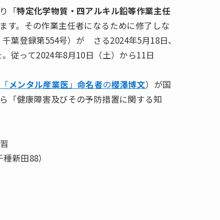
り「
特定化学物質・四アルキル鉛等作業主任
ます。その作業主任者になるために修了しな
葉登録第554号）が さる2024年5月18日、
従って2024年8月10日（土）から11日
で
「
メンタル産業医
」
命名者
の
櫻澤博文
）が国
ら「健康障害及びその予防措置に関する知
講習
千種新田88）