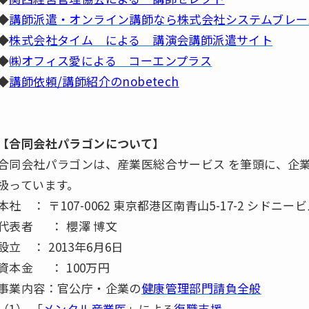
◆
講師派遣・オンライン講師なら株式会社システムブレー
◆
株式会社タイム による 講演会講師派遣サイト
◆
㈱オフィス愛による コーエンプラス
◆
講師依頼/講師紹介のnobetech
【合同会社パラゴンについて】
合同会社パラゴンは、産業医総合サービス を筆頭に、企
扱っています。
本社 ： 〒107-0062 東京都港区南青山5-17-2 シドニービ
代表者 ： 櫻澤 博文
設立 ： 2013年6月6日
資本金 ： 100万円
事業内容：官公庁・企業の
健康管理部門請負全般
（1） 「
メンタル産業医
」による
復職支援