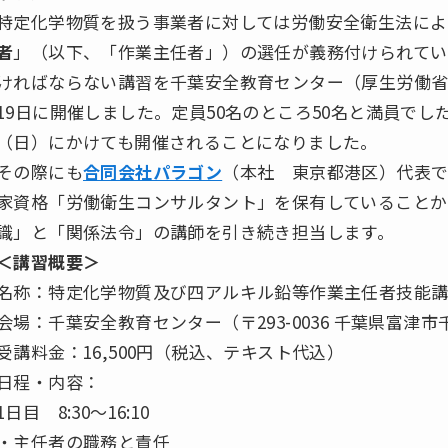
特定化学物質を扱う事業者に対しては労働安全衛生法によ
者
」（以下、「作業主任者」）の選任が義務付けられてい
ければならない講習を千葉安全教育センター（厚生労働省 千
19日に開催しました。定員50名のところ50名と満員でした。
（日）にかけても開催されることになりました。
その際にも
合同会社パラゴン
（本社 東京都港区）代表
家資格「労働衛生コンサルタント」を保有していることか
識」と「関係法令」の講師を引き続き担当します。
＜講習概要＞
名称：特定化学物質及び四アルキル鉛等作業主任者技能
会場：千葉安全教育センター（〒293-0036 千葉県富津市
受講料金：16,500円（税込、テキスト代込）
日程・内容：
1日目 8:30～16:10
・主任者の職務と責任