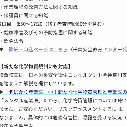
・作業環境の改善方法に関する知識
・保護具に関する知識
2日目 8:30～17:20（修了考査時間60分を含む）
・健康障害及びその予防措置に関する知識
・関係法令
▼
詳細・申込ページはこちら
（千葉安全教育センター
【新たな化学物質規制にも対応】
櫻澤博文は 日本労働安全衛生コンサルタント会神奈川支
を踏まえた解説を提供しています。
▶
「名ばかり産業医」⑧｜新たな化学物質管理と産業医
「メンタル産業医」だから、化学物質管理については疎い
ません。ご安心ください。リスクアセスメントするには、
なりません。具体的には危険有害性、曝露を受ける状況（
分布や代謝等々。