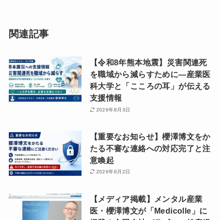
関連記事
【令和8年熊本地震】災害関連死
を職域から減らすために―産業医
科大学と「こころの耳」が伝える
支援情報
2026年8月3日
【重要なお知らせ】櫻澤博文をか
たる不審な連絡への対応完了と注
意喚起
2026年8月2日
【メディア掲載】メンタル産業
医・櫻澤博文が「Medicolle」に