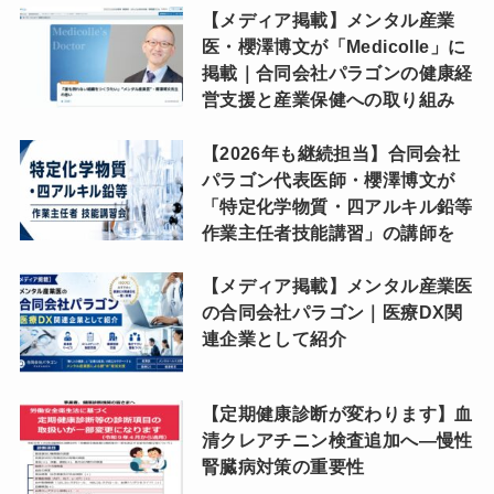
【メディア掲載】メンタル産業
医・櫻澤博文が「Medicolle」に
掲載｜合同会社パラゴンの健康経
営支援と産業保健への取り組み
【2026年も継続担当】合同会社
パラゴン代表医師・櫻澤博文が
「特定化学物質・四アルキル鉛等
作業主任者技能講習」の講師を
【メディア掲載】メンタル産業医
の合同会社パラゴン｜医療DX関
連企業として紹介
【定期健康診断が変わります】血
清クレアチニン検査追加へ―慢性
腎臓病対策の重要性