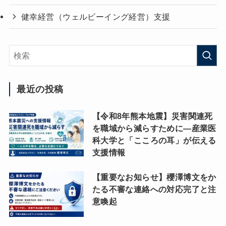
健幸経営（ウェルビーイング経営）支援
最近の投稿
【令和8年熊本地震】災害関連死
を職域から減らすために―産業医
科大学と「こころの耳」が伝える
支援情報
【重要なお知らせ】櫻澤博文をか
たる不審な連絡への対応完了と注
意喚起