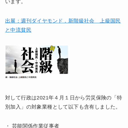
います。
出展：週刊ダイヤモンド．新階級社会 上級国民
と中流貧民
対して行政は2021年４月１日から労災保険の「特
別加入」の対象業種として以下も含有しました。
・ 芸能関係作業従事者