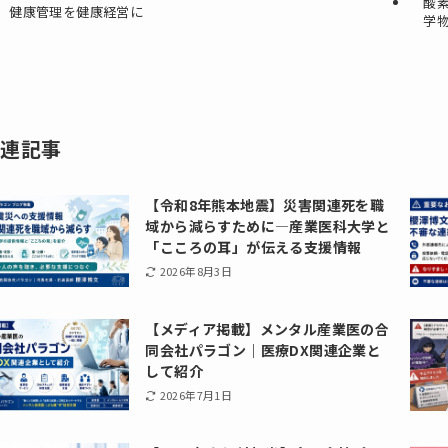
酸
健康管理を健康経営に
学
関連記事
【令和8年熊本地震】災害関連死を職
域から減らすために―産業医科大学と
「こころの耳」が伝える支援情報
2026年8月3日
【メディア掲載】メンタル産業医の合
同会社パラゴン｜医療DX関連企業と
して紹介
2026年7月1日