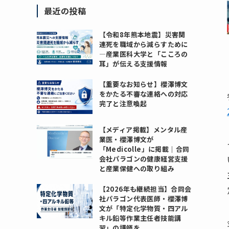
最近の投稿
【令和8年熊本地震】災害関
連死を職域から減らすために
―産業医科大学と「こころの
耳」が伝える支援情報
【重要なお知らせ】櫻澤博文
をかたる不審な連絡への対応
完了と注意喚起
【メディア掲載】メンタル産
業医・櫻澤博文が
「Medicolle」に掲載｜合同
会社パラゴンの健康経営支援
と産業保健への取り組み
【2026年も継続担当】合同会
社パラゴン代表医師・櫻澤博
文が「特定化学物質・四アル
キル鉛等作業主任者技能講
習」の講師を