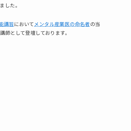
ました。
能講習
において
メンタル産業医の命名者
の当
講師として登壇しております。