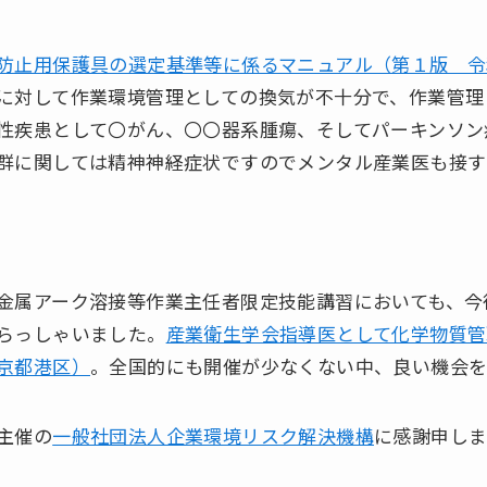
防止用保護具の選定基準等に係るマニュアル（第１版 令
に対して作業環境管理としての換気が不十分で、作業管理
性疾患として〇がん、〇〇器系腫瘍、そしてパーキンソン
群に関しては精神神経症状ですのでメンタル産業医も接す
金属アーク溶接等作業主任者限定技能講習においても、今
らっしゃいました。
産業衛生学会指導医として化学物質管
京都港区）
。全国的にも開催が少なくない中、良い機会を
主催の
一般社団法人企業環境リスク解決機構
に感謝申しま