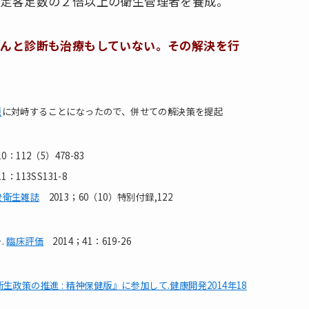
法定客足数の２倍以上の衛生管理者を養成。
んと診断も治療もしていない。その解決を行
題
に対峙することになったので、併せての解決策を提起
：112（5）478-83
1：113SS131-8
衆衛生雑誌
2013；60（10）特別付録,122
.
臨床評価
2014；41：619-26
策の推進 : 精神保健版』に参加して.健康開発2014年18