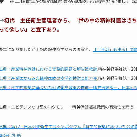
◆ 第二種衛生管理者国家資格試験対策講座を開催し、
→
初代 主任衛生管理者から、「世の中の精神科医はきち
って欲しい」と宣下あり。
後年になりましたが上記の記述疫学からの考察と、
【「不治」も出る】問
出典：産業精神保健における実務的課題と解決策検討
.精神神経学雑誌；2010
出典：産業医からみた精神医療の疫学的検討と処方箋
.精神神経学雑誌；201
出典：科学的根拠に基づいた公衆衛生政策の推進―精神保健版―．日本公
出典：エビデンスなき里のコウモリ －精神保健福祉政策の有効性を問うー
出典：第72回日本公衆衛生学会シンポジウム『科学的根拠に基づいた公衆衛生政
巻3号;79-85