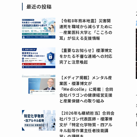
最近の投稿
【令和8年熊本地震】災害関
連死を職域から減らすために
―産業医科大学と「こころの
耳」が伝える支援情報
【重要なお知らせ】櫻澤博文
をかたる不審な連絡への対応
完了と注意喚起
【メディア掲載】メンタル産
業医・櫻澤博文が
「Medicolle」に掲載｜合同
会社パラゴンの健康経営支援
と産業保健への取り組み
【2026年も継続担当】合同会
社パラゴン代表医師・櫻澤博
文が「特定化学物質・四アル
キル鉛等作業主任者技能講
習」の講師を