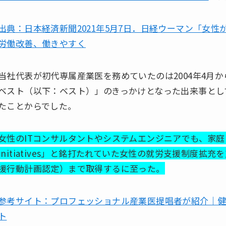
出典：日本経済新聞2021年5月7日．日経ウーマン「女
労働改善、働きやすく
当社代表が初代専属産業医を務めていたのは2004年4月か
ベスト（以下：ベスト）」のきっかけとなった出来事として
たことからでした。
女性のITコンサルタントやシステムエンジニアでも、家庭と
initiatives」と銘打たれていた女性の就労支援制度
援行動計画認定）まで取得するに至った。
参考サイト：プロフェッショナル産業医提唱者が紹介｜
ト