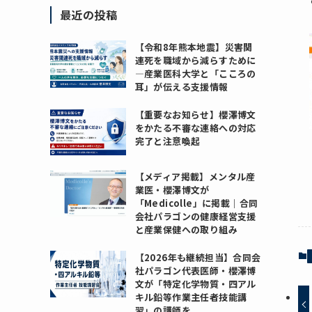
最近の投稿
【令和8年熊本地震】災害関
連死を職域から減らすために
―産業医科大学と「こころの
耳」が伝える支援情報
【重要なお知らせ】櫻澤博文
をかたる不審な連絡への対応
完了と注意喚起
【メディア掲載】メンタル産
業医・櫻澤博文が
「Medicolle」に掲載｜合同
会社パラゴンの健康経営支援
と産業保健への取り組み
【2026年も継続担当】合同会
社パラゴン代表医師・櫻澤博
文が「特定化学物質・四アル
キル鉛等作業主任者技能講
習」の講師を