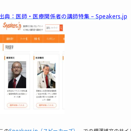
出典：医師・医療関係者の講師特集 – Speakers.jp
この
Speakers.jp（スピーカーズ）
での櫻澤博文のサイ