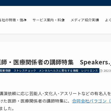
当社の特徴・強み
サービス案内・料金
メディア紹介実績
よ
医師・医療関係者の講師特集 Speakers.
産業保健
ストレスチェック
メンタルヘルスに寄与する情報
レジリエンス
202
講演依頼に応じ芸能人･文化人･アスリートなどの有名人を講師
けた医師・医療関係者の講師特集に、
合同会社パラゴン（
ました。