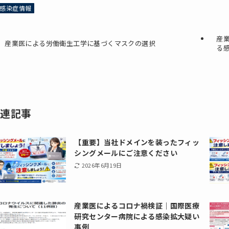
感染症情報
産
産業医による労働衛生工学に基づくマスクの選択
る
関連記事
【重要】当社ドメインを装ったフィッ
シングメールにご注意ください
2026年6月19日
産業医によるコロナ禍検証｜国際医療
研究センター病院による感染拡大疑い
事例