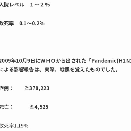
入院レベル １～２％
致死率
0.1
～
0.2
％
2009年10月9日にＷＨＯから出された「
Pandemic(H1
による影響報告は、実際、戦慄を覚えたものでした。
症例： ≧378,223
死亡： ≧4,525
致死率1.19％