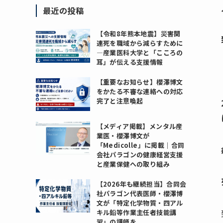
最近の投稿
【令和8年熊本地震】災害関
連死を職域から減らすために
―産業医科大学と「こころの
耳」が伝える支援情報
【重要なお知らせ】櫻澤博文
をかたる不審な連絡への対応
完了と注意喚起
【メディア掲載】メンタル産
業医・櫻澤博文が
「Medicolle」に掲載｜合同
会社パラゴンの健康経営支援
と産業保健への取り組み
【2026年も継続担当】合同会
社パラゴン代表医師・櫻澤博
文が「特定化学物質・四アル
キル鉛等作業主任者技能講
習」の講師を