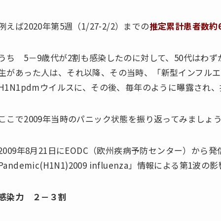
例えば2020年第5週（1/27-2/2）までの
推定累計患者数約6
うち 5－9歳代が2割も感染したのに対して、50代はわず
生があった人は、それ以降、その当時、「新型インフルエ
H1N1pdmウイルスに、その後、毎年のように曝露され
ここで2009年当時のパニック状態を振り返ってみましょ
2009年8月21日にEODC（欧州疾病予防センター）から発信された
Pandemic(H1N1)2009 influenza」情報による第
感染力 ２－３割