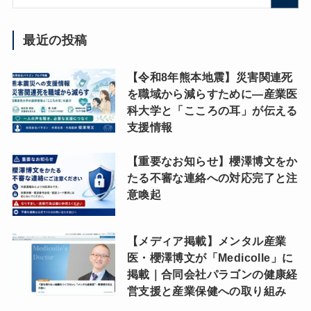
最近の投稿
【令和8年熊本地震】災害関連死
を職域から減らすために―産業医
科大学と「こころの耳」が伝える
支援情報
【重要なお知らせ】櫻澤博文をか
たる不審な連絡への対応完了と注
意喚起
【メディア掲載】メンタル産業
医・櫻澤博文が「Medicolle」に
掲載｜合同会社パラゴンの健康経
営支援と産業保健への取り組み