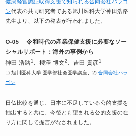
健康経営認証取得支援で知られる合同会社パラゴ
ン
代表の共同研究者である旭川医科大学神田浩路
先生より、以下の発表が行われました。
O-05 令和時代の産業保健支援に必要なソー
シャルサポート：海外の事例から
1
2
1
神田 浩路
、櫻澤 博文
、吉田 貴彦
1) 旭川医科大学 医学部社会医学講座、2)
合同会社パラ
ゴン
日仏比較を通じ、日本に不足している公的支援を
抽出すると共に、今後とも望まれる公的支援の在
り方に関して提言がなされました。