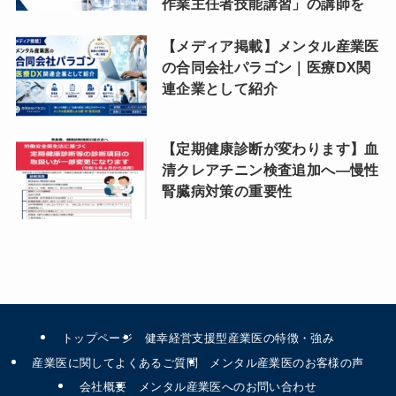
作業主任者技能講習」の講師を
【メディア掲載】メンタル産業医
の合同会社パラゴン｜医療DX関
連企業として紹介
【定期健康診断が変わります】血
清クレアチニン検査追加へ―慢性
腎臓病対策の重要性
トップページ
健幸経営支援型産業医の特徴・強み
産業医に関してよくあるご質問
メンタル産業医のお客様の声
会社概要
メンタル産業医へのお問い合わせ