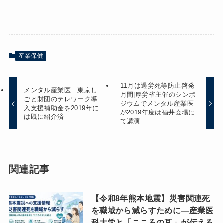
産業保健
11月は過労死等防止啓発
メンタル産業医｜東京し
月間|厚労省主催のシンポ
ごと財団のテレワーク導
ジウムでメンタル産業医
入支援補助金を2019年に
が2019年度は福井会場に
は既に紹介済
て講演
関連記事
【令和8年熊本地震】災害関連死
を職域から減らすために―産業医
科大学と「こころの耳」が伝える