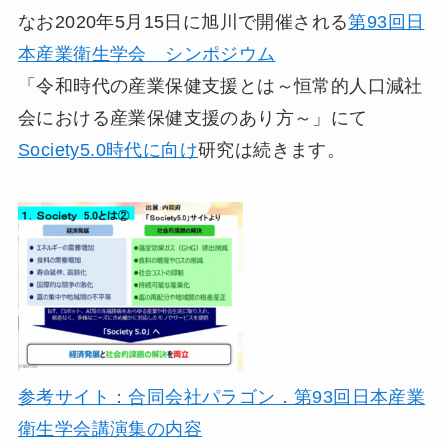
なお2020年5月15日に旭川で開催される
第93回日
本産業衛生学会 シンポジウム
「令和時代の産業保健支援とは～恒常的人口減社
会における産業保健支援のあり方～」にて
Society5.0時代に向け
研究は続きます。
参考サイト：合同会社パラゴン．第93回日本産業
衛生学会講演集の内容