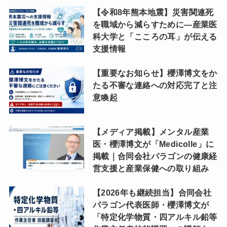
【令和8年熊本地震】災害関連死
を職域から減らすために―産業医
科大学と「こころの耳」が伝える
支援情報
【重要なお知らせ】櫻澤博文をか
たる不審な連絡への対応完了と注
意喚起
【メディア掲載】メンタル産業
医・櫻澤博文が「Medicolle」に
掲載｜合同会社パラゴンの健康経
営支援と産業保健への取り組み
【2026年も継続担当】合同会社
パラゴン代表医師・櫻澤博文が
「特定化学物質・四アルキル鉛等