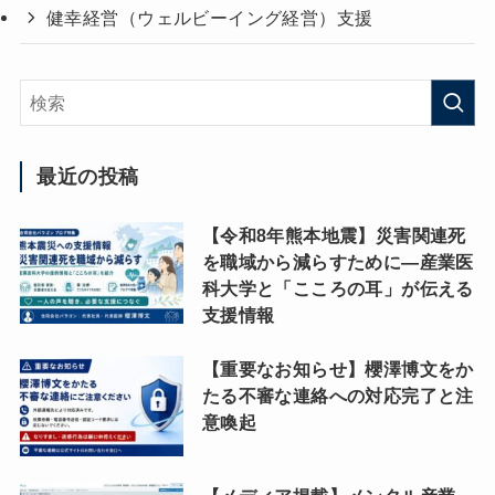
健幸経営（ウェルビーイング経営）支援
最近の投稿
【令和8年熊本地震】災害関連死
を職域から減らすために―産業医
科大学と「こころの耳」が伝える
支援情報
【重要なお知らせ】櫻澤博文をか
たる不審な連絡への対応完了と注
意喚起