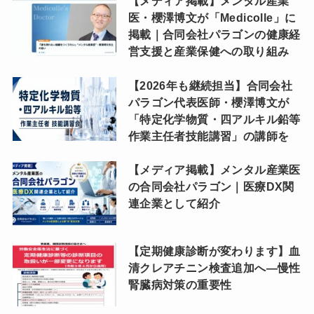
【メディア掲載】メンタル産業
医・櫻澤博文が「Medicolle」に
掲載｜合同会社パラゴンの健康経
営支援と産業保健への取り組み
【2026年も継続担当】合同会社
パラゴン代表医師・櫻澤博文が
「特定化学物質・四アルキル鉛等
作業主任者技能講習」の講師を
【メディア掲載】メンタル産業医
の合同会社パラゴン｜医療DX関
連企業として紹介
【定期健康診断が変わります】血
清クレアチニン検査追加へ―慢性
腎臓病対策の重要性