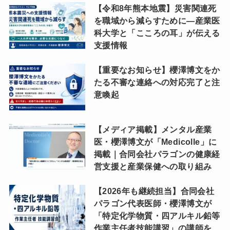
【令和8年熊本地震】災害関連死
を職域から減らすために―産業医
科大学と「こころの耳」が伝える
支援情報
【重要なお知らせ】櫻澤博文をか
たる不審な連絡への対応完了と注
意喚起
【メディア掲載】メンタル産業
医・櫻澤博文が「Medicolle」に
掲載｜合同会社パラゴンの健康経
営支援と産業保健への取り組み
【2026年も継続担当】合同会社
パラゴン代表医師・櫻澤博文が
「特定化学物質・四アルキル鉛等
作業主任者技能講習」の講師を