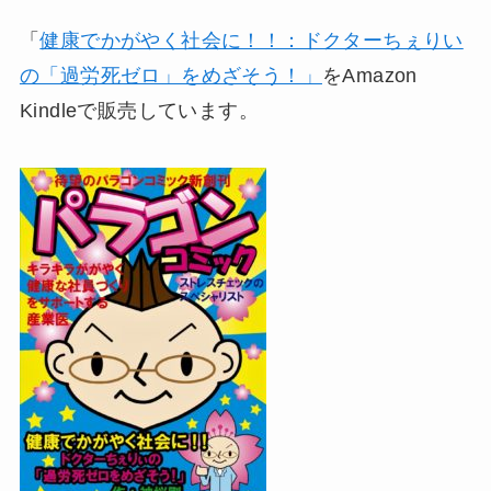
「
健康でかがやく社会に！！：ドクターちぇりい
の「過労死ゼロ」をめざそう！」
をAmazon
Kindleで販売しています。