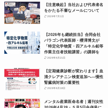
【注意喚起】当社および代表者名
をかたる不審なメールについて
2026年7月1日
【2026年も継続担当】合同会社
パラゴン代表医師・櫻澤博文が
「特定化学物質・四アルキル鉛等
作業主任者技能講習」の講師を
2026年6月21日
【定期健康診断が変わります】血
清クレアチニン検査追加へ―慢性
腎臓病対策の重要性
2026年6月18日
メンタル産業医命名者｜週刊女性
2026年4月28・５月5日合併号に