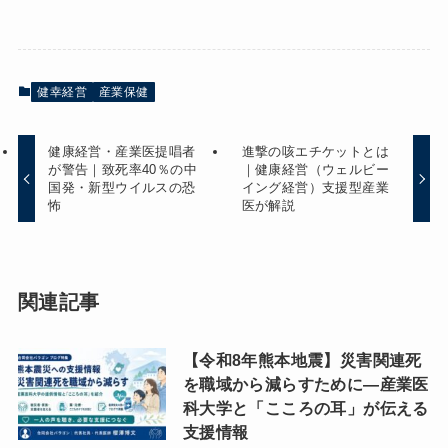
健幸経営
産業保健
健康経営・産業医提唱者
進撃の咳エチケットとは
が警告｜致死率40％の中
｜健康経営（ウェルビー
国発・新型ウイルスの恐
イング経営）支援型産業
怖
医が解説
関連記事
【令和8年熊本地震】災害関連死
を職域から減らすために―産業医
科大学と「こころの耳」が伝える
支援情報