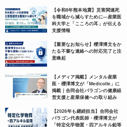
【令和8年熊本地震】災害関連死
を職域から減らすために―産業医
科大学と「こころの耳」が伝える
支援情報
【重要なお知らせ】櫻澤博文をか
たる不審な連絡への対応完了と注
意喚起
【メディア掲載】メンタル産業
医・櫻澤博文が「Medicolle」に
掲載｜合同会社パラゴンの健康経
営支援と産業保健への取り組み
【2026年も継続担当】合同会社
パラゴン代表医師・櫻澤博文が
「特定化学物質・四アルキル鉛等