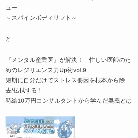
ュー
～スパインボディリフト～
と
『メンタル産業医』が解決！ 忙しい医師のた
めのレジリエンス力Up術vol.9
短期に自分だけでストレス要因を根本から除
去/払拭する！
時給10万円コンサルタントから学んだ奥義とは