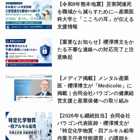
【令和8年熊本地震】災害関連死
を職域から減らすために―産業医
科大学と「こころの耳」が伝える
支援情報
【重要なお知らせ】櫻澤博文をか
たる不審な連絡への対応完了と注
意喚起
【メディア掲載】メンタル産業
医・櫻澤博文が「Medicolle」に
掲載｜合同会社パラゴンの健康経
営支援と産業保健への取り組み
【2026年も継続担当】合同会社
パラゴン代表医師・櫻澤博文が
「特定化学物質・四アルキル鉛等
作業主任者技能講習」の講師を