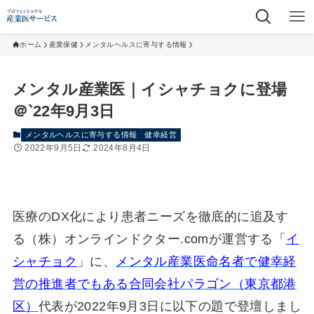
ホーム
産業保健
メンタルヘルスに寄与する情報
メンタル産業医｜イシャチョクに登場
＠‵22年9月3日
メンタルヘルスに寄与する情報
健幸経営
2022年9月5日
2024年8月4日
医療のDX化により患者ニーズを徹底的に追及す
る（株）オンラインドクター.comが運営する「
イ
シャチョク
」に、
メンタル産業医命名者で健幸経
営の推進者でもある合同会社パラゴン（東京都港
区）
代表が2022年9月3日に以下の題で登壇しまし