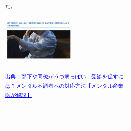
た。
出典：部下や同僚がうつ病っぽい…受診を促すに
は？メンタル不調者への対応方法【メンタル産業
医が解説】