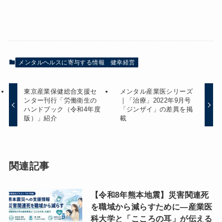
メンタルヘルスに寄与する情報
健幸経営
東京産業保健総合支援セ
メンタル産業医シリーズ
ンター刊行「労働衛生の
｜「治療」2022年9月号
ハンドブック（令和4年度
「ジンザイ」の差異を掲
版）」紹介
載
関連記事
【令和8年熊本地震】災害関連死
を職域から減らすために―産業医
科大学と「こころの耳」が伝える