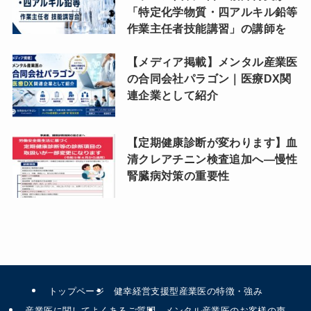
「特定化学物質・四アルキル鉛等
作業主任者技能講習」の講師を
【メディア掲載】メンタル産業医
の合同会社パラゴン｜医療DX関
連企業として紹介
【定期健康診断が変わります】血
清クレアチニン検査追加へ―慢性
腎臓病対策の重要性
トップページ
健幸経営支援型産業医の特徴・強み
産業医に関してよくあるご質問
メンタル産業医のお客様の声