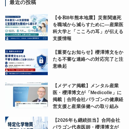
最近の投稿
【令和8年熊本地震】災害関連死
を職域から減らすために―産業医
科大学と「こころの耳」が伝える
支援情報
【重要なお知らせ】櫻澤博文をか
たる不審な連絡への対応完了と注
意喚起
【メディア掲載】メンタル産業
医・櫻澤博文が「Medicolle」に
掲載｜合同会社パラゴンの健康経
営支援と産業保健への取り組み
【2026年も継続担当】合同会社
パラゴン代表医師・櫻澤博文が