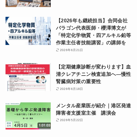
【2026年も継続担当】合同会社
パラゴン代表医師・櫻澤博文が
「特定化学物質・四アルキル鉛等
作業主任者技能講習」の講師を
2026年6月21日
【定期健康診断が変わります】血
清クレアチニン検査追加へ―慢性
腎臓病対策の重要性
2026年6月18日
メンタル産業医が紹介｜港区発達
障害者支援室主催 講演会
2026年5月22日